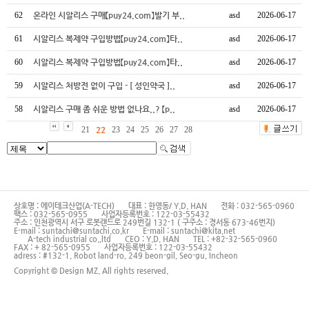
62
온라인 시알리스 구매【puy24.com】발기 부..
asd
2026-06-17
61
시알리스 복제약 구입방법【puy24.com】타..
asd
2026-06-17
60
시알리스 복제약 구입방법【puy24.com】타..
asd
2026-06-17
59
시알리스 처방전 없이 구입 - [ 성인약국 ]..
asd
2026-06-17
58
시알리스 구매 좀 쉬운 방법 없나요..? 【p..
asd
2026-06-17
21
22
23
24
25
26
27
28
상호명 : 에이테크산업(A-TECH)
대표 : 한영동/ Y.D. HAN
전화 : 032-565-0960
팩스 : 032-565-0955
사업자등록번호 : 122-03-55432
주소 : 인천광역시 서구 로봇랜드로 249번길 132-1 ( 구주소 : 경서동 673-46번지)
E-mail : suntachi@suntachi.co.kr
E-mail : suntachi@kita.net
A-tech industrial co.,ltd
CEO : Y.D. HAN
TEL : +82-32-565-0960
FAX : + 82-565-0955
사업자등록번호 : 122-03-55432
adress : #132-1, Robot land-ro, 249 beon-gil, Seo-gu, Incheon
Copyright © Design MZ. All rights reserved.