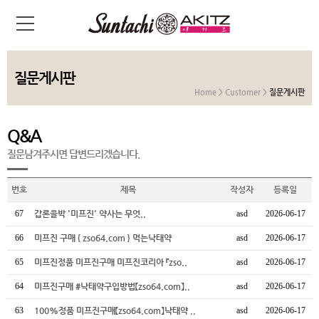
질문게시판
Home > Customer >
질문게시판
Q&A
질문남겨주시면 답변드리겠습니다.
번호
제목
작성자
등록일
67
갑론을박 '미프진' 약사는 무엇..
asd
2026-06-17
66
미프진 구매 { zso64.com } 먹는낙태약
asd
2026-06-17
65
미프진정품 미프진구매 미프진코리아 『zso..
asd
2026-06-17
64
미프진구매 #낙태약구입방법【zso64.com】..
asd
2026-06-17
63
100%정품 미프진구매【zso64.com】낙태약 ..
asd
2026-06-17