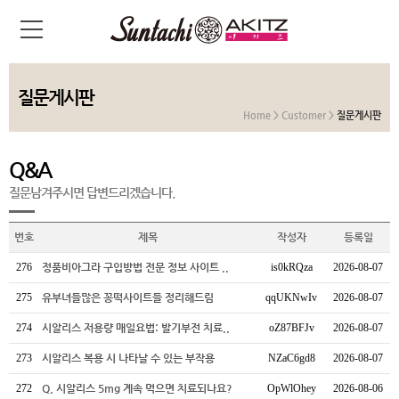
질문게시판
Home > Customer >
질문게시판
Q&A
질문남겨주시면 답변드리겠습니다.
번호
제목
작성자
등록일
276
정품비아그라 구입방법 전문 정보 사이트 ..
is0kRQza
2026-08-07
275
유부녀들많은 꽁떡사이트들 정리해드림
qqUKNwIv
2026-08-07
274
시알리스 저용량 매일요법: 발기부전 치료..
oZ87BFJv
2026-08-07
273
시알리스 복용 시 나타날 수 있는 부작용
NZaC6gd8
2026-08-07
272
Q. 시알리스 5mg 계속 먹으면 치료되나요?
OpWlOhey
2026-08-06