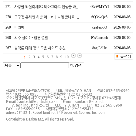
271
사랑을 되살리세요: 비아그라로 인생을 바..
4SvWMYYf
2026-08-06
270
구구정 온라인 처방 어ㅤㄷㅓㅎ게 받나요 -..
6Q3okQe5
2026-08-05
269
파워빔
k2aFuooO
2026-08-05
268
희수 살려? - 웹툰 결말
RW0mcueh
2026-08-05
267
블랙툰 대체 정보 모음 사이트 추천
8agjPdHz
2026-08-05
1
2
3
4
5
6
7
8
9
10
상호명 : 에이테크산업(A-TECH)
대표 : 한영동/ Y.D. HAN
전화 : 032-565-0960
팩스 : 032-565-0955
사업자등록번호 : 122-03-55432
주소 : 인천광역시 서구 로봇랜드로 249번길 132-1 ( 구주소 : 경서동 673-46번지)
E-mail : suntachi@suntachi.co.kr
E-mail : suntachi@kita.net
A-tech industrial co.,ltd
CEO : Y.D. HAN
TEL : +82-32-565-0960
FAX : + 82-565-0955
사업자등록번호 : 122-03-55432
adress : #132-1, Robot land-ro, 249 beon-gil, Seo-gu, Incheon
Copyright © Design MZ. All rights reserved.