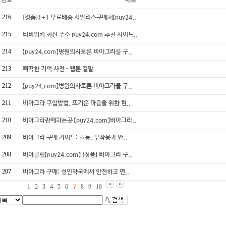
번호
제목
216
[정품]1+1 무료배송 시알리스구매처【puy24..
215
티비위키 최신 주소 puy24.com 추천 사이트..
214
【puy24.com】병원의사토론 비아그라를 구..
213
삐딱한 기억 사전 - 웹툰 결말
212
【puy24.com】병원의사토론 비아그라를 구..
211
비아그라 구입방법, 뜨거운 마음을 위한 현..
210
비아그라판매하는곳 【puy24.com】비아그라..
209
비아그라 구매 가이드: 효능, 부작용과 안..
208
비아클럽【puy24.com】 [정품] 비아그라 구..
207
비아그라 구매: 성인약국에서 안전하고 편..
1
2
3
4
5
6
7
8
9
10