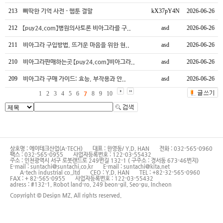
213
삐딱한 기억 사전 - 웹툰 결말
kX37pY4N
2026-06-26
212
【puy24.com】병원의사토론 비아그라를 구..
asd
2026-06-26
211
비아그라 구입방법, 뜨거운 마음을 위한 현..
asd
2026-06-26
210
비아그라판매하는곳 【puy24.com】비아그라..
asd
2026-06-26
209
비아그라 구매 가이드: 효능, 부작용과 안..
asd
2026-06-26
1
2
3
4
5
6
7
8
9
10
상호명 : 에이테크산업(A-TECH)
대표 : 한영동/ Y.D. HAN
전화 : 032-565-0960
팩스 : 032-565-0955
사업자등록번호 : 122-03-55432
주소 : 인천광역시 서구 로봇랜드로 249번길 132-1 ( 구주소 : 경서동 673-46번지)
E-mail : suntachi@suntachi.co.kr
E-mail : suntachi@kita.net
A-tech industrial co.,ltd
CEO : Y.D. HAN
TEL : +82-32-565-0960
FAX : + 82-565-0955
사업자등록번호 : 122-03-55432
adress : #132-1, Robot land-ro, 249 beon-gil, Seo-gu, Incheon
Copyright © Design MZ. All rights reserved.