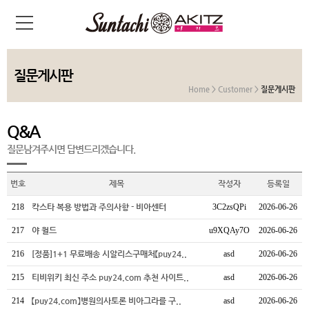
질문게시판
Home > Customer >
질문게시판
Q&A
질문남겨주시면 답변드리겠습니다.
번호
제목
작성자
등록일
218
칵스타 복용 방법과 주의사항 - 비아센터
3C2zsQPi
2026-06-26
217
야 월드
u9XQAy7O
2026-06-26
216
[정품]1+1 무료배송 시알리스구매처【puy24..
asd
2026-06-26
215
티비위키 최신 주소 puy24.com 추천 사이트..
asd
2026-06-26
214
【puy24.com】병원의사토론 비아그라를 구..
asd
2026-06-26